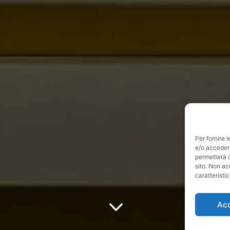
Per fornire 
e/o accedere
permetterà d
sito. Non ac
caratteristic
3
Ac